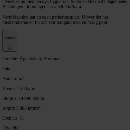
utvecklas nu med två nya flyglar och bildar en Brf med 5 lägenheter.
Belåningen i föreningen är ca 6900 kr/kvm.
Varje lägenhet har en egen parkeringsplats. Utöver det har
medlemmarna en fin och stor trädgård med en härlig pool!
Område
Område: Äppelviken, Bromma
Fakta
Antal rum:
5
Boarea:
130 kvm
Slutpris:
14 990 000 kr
Avgift:
5 886 kr/mån
Uteplats:
Ja
Hiss:
Nej