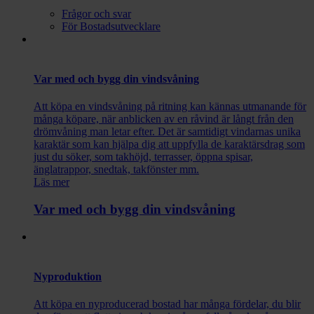
Frågor och svar
För Bostadsutvecklare
Var med och bygg din vindsvåning
Att köpa en vindsvåning på ritning kan kännas utmanande för
många köpare, när anblicken av en råvind är långt från den
drömvåning man letar efter. Det är samtidigt vindarnas unika
karaktär som kan hjälpa dig att uppfylla de karaktärsdrag som
just du söker, som takhöjd, terrasser, öppna spisar,
änglatrappor, snedtak, takfönster mm.
Läs mer
Var med och bygg din vindsvåning
Nyproduktion
Att köpa en nyproducerad bostad har många fördelar, du blir