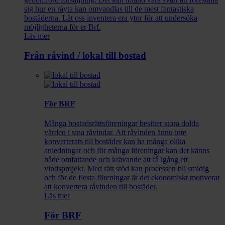
sig hur en råyta kan omvandlas till de mest fantastiska
bostäderna. Låt oss inventera era ytor för att undersöka
möjligheterna för er Brf.
Läs mer
Från råvind / lokal till bostad
För BRF
Många bostadsrättsföreningar besitter stora dolda
värden i sina råvindar. Att råvinden ännu inte
konverterats till bostäder kan ha många olika
anledningar och för många föreningar kan det känns
både omfattande och krävande att få igång ett
vindsprojekt. Med rätt stöd kan processen bli smidig
och för de flesta föreningar är det ekonomiskt motiverat
att konvertera råvinden till bostäder.
Läs mer
För BRF