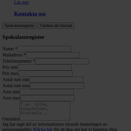
Läs mer
Kontakta oss
Spekulantregister
Värdera din bostad
Spekulantregister
Namn *
Mailadress *
Telefonnummer *
Pris min
Pris max
Antal rum min
Antal rum max
Area min
Area max
Områden
Jag har tagit del av informationen rörande hanteringen av
personuppgifter.
Klicka här
för att läsa om hur vi hanterar dina