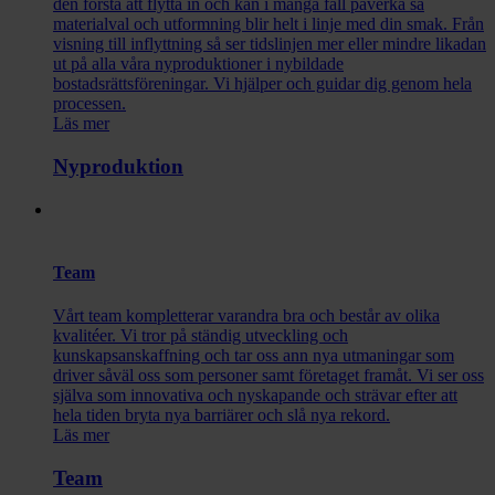
den första att flytta in och kan i många fall påverka så
materialval och utformning blir helt i linje med din smak. Från
visning till inflyttning så ser tidslinjen mer eller mindre likadan
ut på alla våra nyproduktioner i nybildade
bostadsrättsföreningar. Vi hjälper och guidar dig genom hela
processen.
Läs mer
Nyproduktion
Team
Vårt team kompletterar varandra bra och består av olika
kvalitéer. Vi tror på ständig utveckling och
kunskapsanskaffning och tar oss ann nya utmaningar som
driver såväl oss som personer samt företaget framåt. Vi ser oss
själva som innovativa och nyskapande och strävar efter att
hela tiden bryta nya barriärer och slå nya rekord.
Läs mer
Team