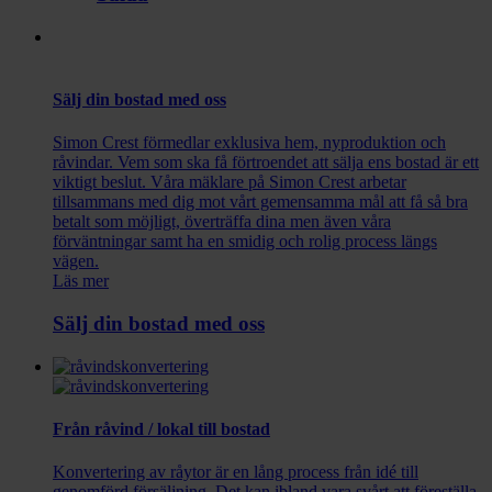
Sälj din bostad med oss
Simon Crest förmedlar exklusiva hem, nyproduktion och
råvindar. Vem som ska få förtroendet att sälja ens bostad är ett
viktigt beslut. Våra mäklare på Simon Crest arbetar
tillsammans med dig mot vårt gemensamma mål att få så bra
betalt som möjligt, överträffa dina men även våra
förväntningar samt ha en smidig och rolig process längs
vägen.
Läs mer
Sälj din bostad med oss
Från råvind / lokal till bostad
Konvertering av råytor är en lång process från idé till
genomförd försäljning. Det kan ibland vara svårt att föreställa