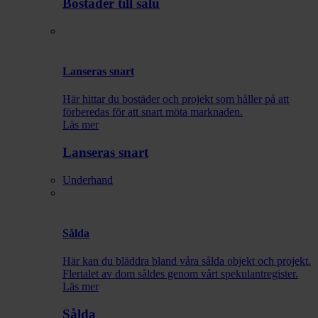
Bostäder till salu
Lanseras snart
Här hittar du bostäder och projekt som håller på att
förberedas för att snart möta marknaden.
Läs mer
Lanseras snart
Underhand
Sålda
Här kan du bläddra bland våra sålda objekt och projekt.
Flertalet av dom såldes genom vårt spekulantregister.
Läs mer
Sålda