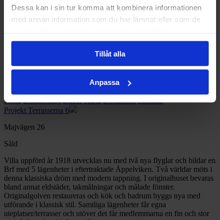
Dessa kan i sin tur komma att kombinera informationen
med annan information som du har lämnat eller som de
Nyproduktion
har samlat in när du har använt deras tjänster.
Äppelviken, Bromma
Tillåt alla
Majvägen 26
Anpassa
Klassisk nationalromantik möter modern touch
Fakta
Beskrivning
Bilder
Karta
Dokument
Kontakt
Projekt Terrasserna 6
Majvägen 26
Såld
Villa uppförd år 1918 utvecklas nu med två nya flyglar och bildar en
Brf med 5 lägenheter i eftertraktade Äppelviken. Två världar möts i
denna klassiska dröm med modern tappning. I originalhuset bevaras
bland annat eldstäder, takmålningar och målade fönster.
Originalgolven restaureras och kök och badrum byggs nya med
utförande i klassisk stil. Samtliga lägenheter får egna
uteplatser/terrasser och utöver det får medlemmarna en fin och stor