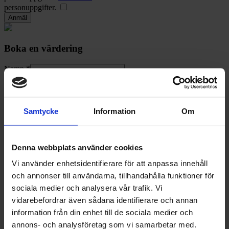
personuppgifter.
Boka en värdering
Namn *
Mailadress *
Telefonnummer *
Adress
Samtycke
Information
Om
Antal rum
Area
Avgift
Våning
Denna webbplats använder cookies
Vi använder enhetsidentifierare för att anpassa innehåll
Balkong
och annonser till användarna, tillhandahålla funktioner för
Ja
sociala medier och analysera vår trafik. Vi
Nej
vidarebefordrar även sådana identifierare och annan
Jag har tagit del av informationen rörande hanteringen av
information från din enhet till de sociala medier och
personuppgifter.
Klicka här
för att läsa om hur vi hanterar dina
annons- och analysföretag som vi samarbetar med.
personuppgifter.