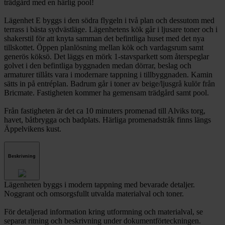
trädgård med en härlig pool!
Lägenhet E byggs i den södra flygeln i två plan och dessutom med
terrass i bästa sydvästläge. Lägenhetens kök går i ljusare toner och i
shakerstil för att knyta samman det befintliga huset med det nya
tillskottet. Öppen planlösning mellan kök och vardagsrum samt
generös köksö. Det läggs en mörk 1-stavsparkett som återspeglar
golvet i den befintliga byggnaden medan dörrar, beslag och
armaturer tillåts vara i modernare tappning i tillbyggnaden. Kamin
sätts in på entréplan. Badrum går i toner av beige/ljusgrå kulör från
Bricmate. Fastigheten kommer ha gemensam trädgård samt pool.
Från fastigheten är det ca 10 minuters promenad till Alviks torg,
havet, båtbrygga och badplats. Härliga promenadstråk finns längs
Äppelvikens kust.
Beskrivning
Lägenheten byggs i modern tappning med bevarade detaljer.
Noggrant och omsorgsfullt utvalda materialval och toner.
För detaljerad information kring utformning och materialval, se
separat ritning och beskrivning under dokumentförteckningen.