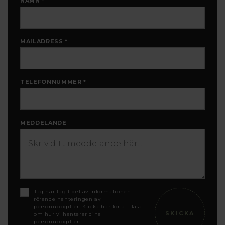
NAMN *
MAILADRESS *
TELEFONNUMMER *
MEDDELANDE
Jag har tagit del av informationen
rörande hanteringen av
personuppgifter.
Klicka här
för att läsa
om hur vi hanterar dina
personuppgifter.