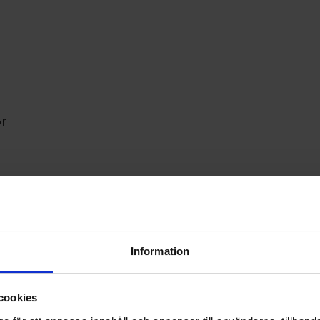
ör
m
Information
cookies