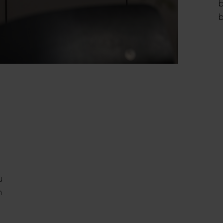
b
b
u
n