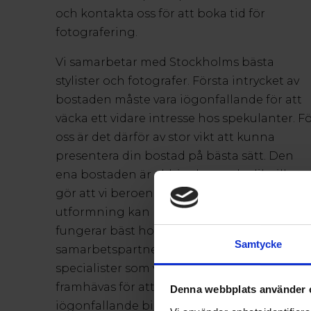
och kontakta oss för att boka tid för
fotografering.
Vi samarbetar med Stockholms bästa
stylister och fotografer. Första intrycket av
bostaden måste vara iögonfallande för att
väcka ett vidare intresse hos spekulanter. F
oss är det därför av stor vikt att kunna
presentera din bostad på bästa sätt. Den
ena bostaden är aldrig den andra lik vilket
gör att vi beroende på din bostads
utformning kan presentera den styling so
fungerar bäst hos dig. Våra
Samtycke
samarbetspartners är kreativa och erfarna
specialister som vet hur bostaden ska
framhävas för att skapa de mest
Denna webbplats använder 
iögonfallande bilderna och den härligaste