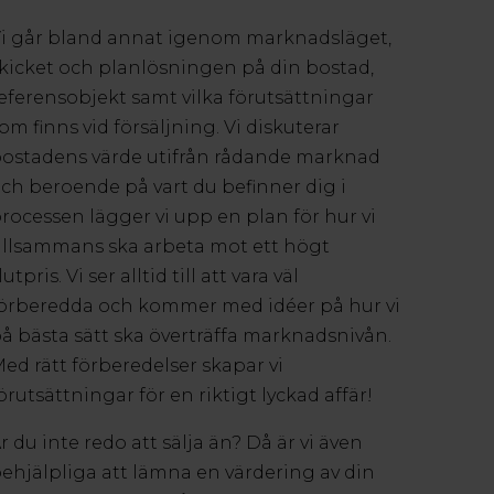
i går bland annat igenom marknadsläget,
kicket och planlösningen på din bostad,
eferensobjekt samt vilka förutsättningar
om finns vid försäljning. Vi diskuterar
ostadens värde utifrån rådande marknad
ch beroende på vart du befinner dig i
rocessen lägger vi upp en plan för hur vi
illsammans ska arbeta mot ett högt
lutpris. Vi ser alltid till att vara väl
örberedda och kommer med idéer på hur vi
å bästa sätt ska överträffa marknadsnivån.
ed rätt förberedelser skapar vi
örutsättningar för en riktigt lyckad affär!
r du inte redo att sälja än? Då är vi även
ehjälpliga att lämna en värdering av din