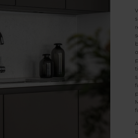
V
s
r
s
b
o
p
t
s
f
p
M
f
Ä
b