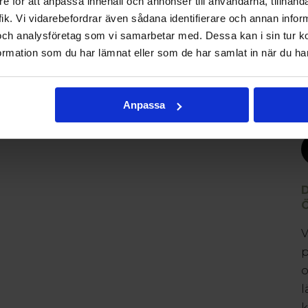
e för att anpassa innehåll och annonser till användarna, tillhanda
ik. Vi vidarebefordrar även sådana identifierare och annan informa
och analysföretag som vi samarbetar med. Dessa kan i sin tur 
rmation som du har lämnat eller som de har samlat in när du har
Anpassa
V
p
o
l
k