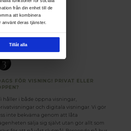
hålla funktioner för sociala
tion från din enhet till de
komma att kombinera
 använt deras tjänster.
Tillåt alla
3
DAGS FÖR VISNING! PRIVAT ELLER
ÖPPEN?
i håller i både öppna visningar,
rivatvisningar och digitala visningar. Vi gör
ss inte bekväma genom att låta
ägenheten sälja sig självt utan gör allt som
rävs för att nå vårt slutmål. Beroende på hur