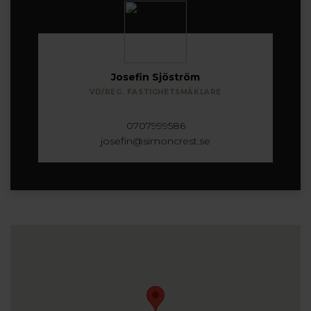
Josefin Sjöström
VD/REG. FASTIGHETSMÄKLARE
0707999586
josefin@simoncrest.se