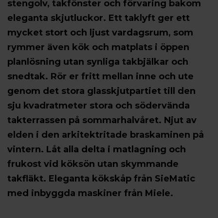
stengolv, takfönster och förvaring bakom
eleganta skjutluckor. Ett taklyft ger ett
mycket stort och ljust vardagsrum, som
rymmer även kök och matplats i öppen
planlösning utan synliga takbjälkar och
snedtak. Rör er fritt mellan inne och ute
genom det stora glasskjutpartiet till den
sju kvadratmeter stora och södervända
takterrassen på sommarhalvåret. Njut av
elden i den arkitektritade braskaminen på
vintern. Låt alla delta i matlagning och
frukost vid köksön utan skymmande
takfläkt. Eleganta kökskåp från SieMatic
med inbyggda maskiner från Miele.