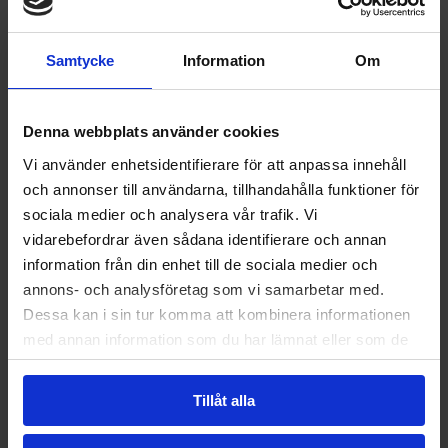
Hiss:
Ja
Upplåtelseform:
Bostadsrättslägenhet
Samtycke
Information
Om
Andelstal:
3.333%
Denna webbplats använder cookies
Planlösning
Vi använder enhetsidentifierare för att anpassa innehåll
och annonser till användarna, tillhandahålla funktioner för
Dokument
sociala medier och analysera vår trafik. Vi
vidarebefordrar även sådana identifierare och annan
information från din enhet till de sociala medier och
annons- och analysföretag som vi samarbetar med.
Dessa kan i sin tur komma att kombinera informationen
med annan information som du har lämnat eller som de
har samlat in när du har använt deras tjänster.
Tillåt alla
Släta ytor i tak och vägg utan synliga takbjälkar