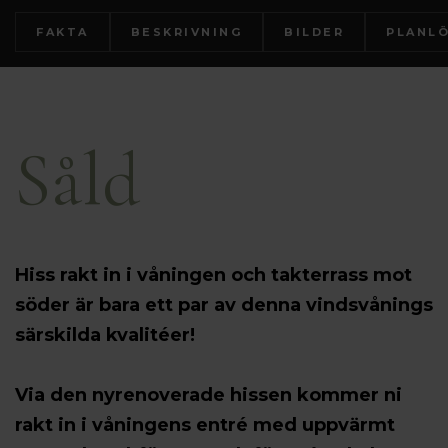
FAKTA
BESKRIVNING
BILDER
PLANL
Såld
Hiss rakt in i våningen och takterrass mot
söder är bara ett par av denna vindsvånings
särskilda kvalitéer!
Via den nyrenoverade hissen kommer ni
rakt in i våningens entré med uppvärmt