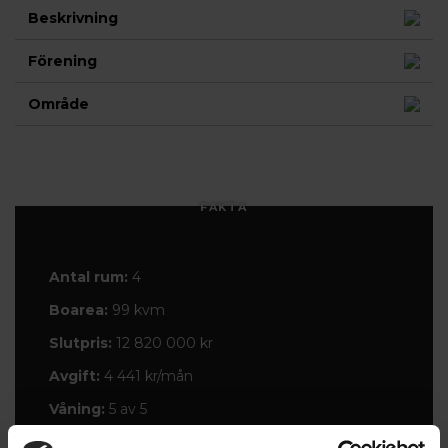
Beskrivning
Förening
Område
FAKTA
Antal rum:
4
Boarea:
99 kvm
Slutpris:
12 820 000 kr
Avgift:
4 441 kr/mån
Våning:
5 av 5
Balkong:
Nej