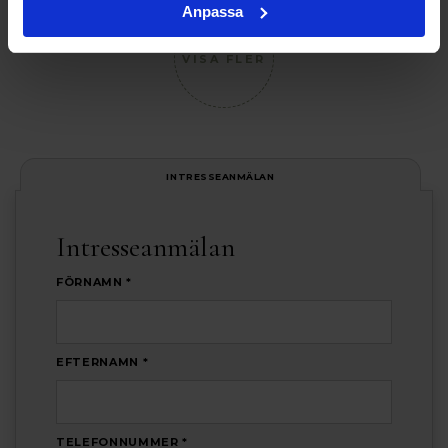
Anpassa
VISA FLER
INTRESSEANMÄLAN
Intresseanmälan
FÖRNAMN *
EFTERNAMN *
TELEFONNUMMER *