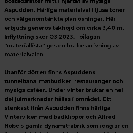
bostadsrätter mitt i hjärtat av mysiga
Aspudden. Härliga materialval i ljusa toner
och välgenomtänkta planlösningar. Här
erbjuds generös takhöjd om cirka 3,40 m.
Inflyttning sker Q3 2023. I bilagan
"materiallista" ges en bra beskrivning av
materialvalen.
Utanför dörren finns Aspuddens
tunnelbana, matbutiker, restauranger och
mysiga caféer. Under vinter brukar en hel
del julmarknader hållas i området. Ett
stenkast ifrån Aspudden finns härliga
Vinterviken med badklippor och Alfred
Nobels gamla dynamitfabrik som idag är en