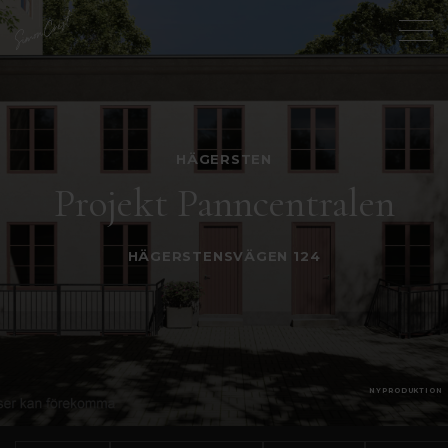
HÄGERSTEN
Projekt Panncentralen
HÄGERSTENSVÄGEN 124
NYPRODUKTION