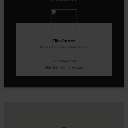
Elie Oanes
REG. FASTIGHETSMÄKLARE
0767042038
elie@simoncrest.se