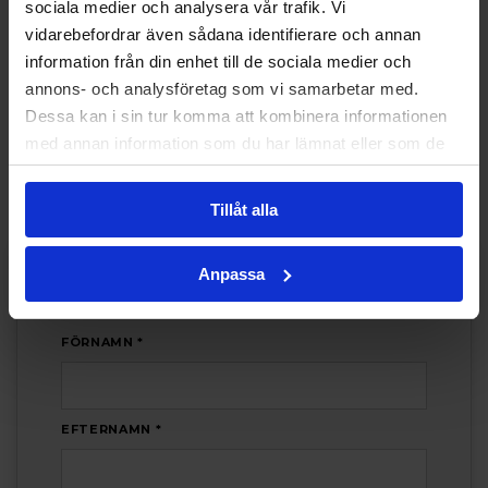
sociala medier och analysera vår trafik. Vi
vidarebefordrar även sådana identifierare och annan
information från din enhet till de sociala medier och
annons- och analysföretag som vi samarbetar med.
VISA FLER
Dessa kan i sin tur komma att kombinera informationen
med annan information som du har lämnat eller som de
har samlat in när du har använt deras tjänster.
Tillåt alla
INTRESSEANMÄLAN
Anpassa
Intresseanmälan
FÖRNAMN *
EFTERNAMN *