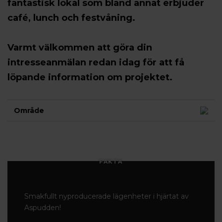
fantastisk lokal som bland annat erbjuder
café, lunch och festvåning.
Varmt välkommen att göra din
intresseanmälan redan idag för att få
löpande information om projektet.
Område
FAKTA
Smakfullt nyproducerade lägenheter i hjärtat av
Aspudden!