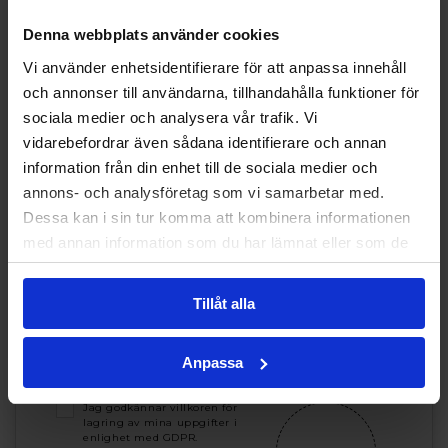
Denna webbplats använder cookies
Intresseanmälan
Vi använder enhetsidentifierare för att anpassa innehåll
FÖRNAMN *
och annonser till användarna, tillhandahålla funktioner för
sociala medier och analysera vår trafik. Vi
vidarebefordrar även sådana identifierare och annan
information från din enhet till de sociala medier och
EFTERNAMN *
annons- och analysföretag som vi samarbetar med.
Dessa kan i sin tur komma att kombinera informationen
med annan information som du har lämnat eller som de
TELEFONNUMMER *
har samlat in när du har använt deras tjänster.
Tillåt alla
E-POST *
Anpassa
Jag godkännar villkoren för
lagring av mina uppgifter i
enlighet med GDPR.