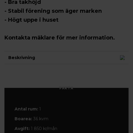
- Bra takhöjd
- Stabil förening som äger marken
- Högt uppe i huset
Kontakta mäklare för mer information.
Beskrivning
FAKTA
Antal rum:
1
Boarea:
36 kvm
Avgift:
1 850 kr/mån