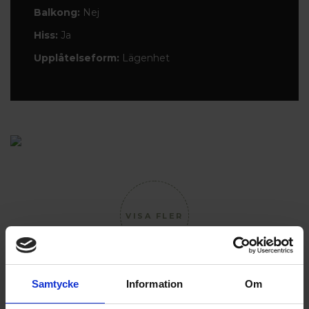
Balkong:
Nej
Hiss:
Ja
Upplåtelseform:
Lägenhet
VISA FLER
Samtycke
Information
Om
INTRESSEANMÄLAN