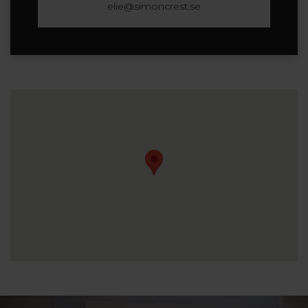
elie@simoncrest.se