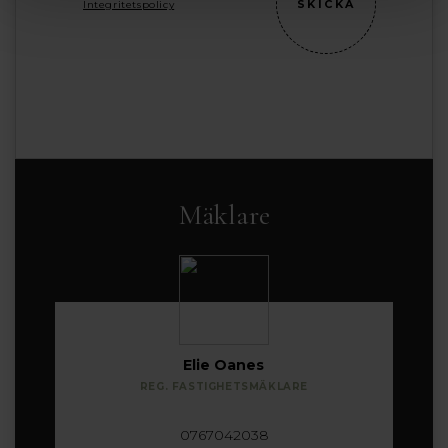
Integritetspolicy
Mäklare
Elie Oanes
REG. FASTIGHETSMÄKLARE
0767042038