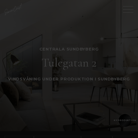
CENTRALA SUNDBYBERG
Tulegatan 2
VINDSVÅNING UNDER PRODUKTION I SUNDBYBERG
NYPRODUKTION