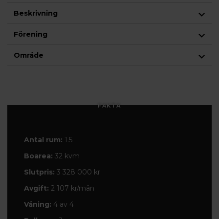
Beskrivning
Förening
Område
FAKTA
Antal rum:
1.5
Boarea:
32 kvm
Slutpris:
3 328 000 kr
Avgift:
2 107 kr/mån
Våning:
4 av 4