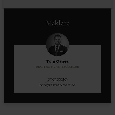
Mäklare
Toni Oanes
REG. FASTIGHETSMÄKLARE
0764052161
toni@simoncrest.se