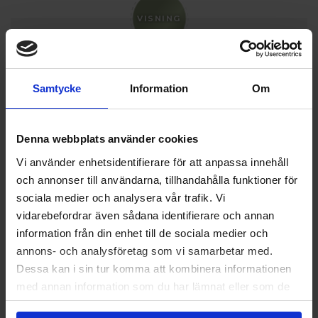
VISNING
Sön 9 aug
Endast bokning
Samtycke
Information
Om
Anmäl er gärna för att hålla bättre koll på antal. Varmt
välkomna!
Denna webbplats använder cookies
Vi använder enhetsidentifierare för att anpassa innehåll
ANMÄL DIG HÄR
och annonser till användarna, tillhandahålla funktioner för
sociala medier och analysera vår trafik. Vi
vidarebefordrar även sådana identifierare och annan
information från din enhet till de sociala medier och
annons- och analysföretag som vi samarbetar med.
Dessa kan i sin tur komma att kombinera informationen
med annan information som du har lämnat eller som de
har samlat in när du har använt deras tjänster.