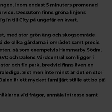
reningen. Inom endast 5 minuters promenad
ervice. Dessutom finns gröna linjens
 in till City på ungefär en kvart.
det, med stor grön äng och skogsområde
på de olika gårdarna i området samt precis
ärheten, så som exempelvis Hammarby Södra.
BVC och Dalens Vårdcentral som ligger i
tor och fin park, bredvid finns även en
ralediga. Sist men inte minst är det en stor
en är ett mycket familjärt ställe att bo på!
klarna vid frågor, anmäla intresse samt