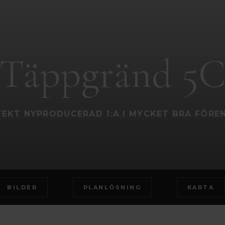
Täppgränd 5
FEKT NYPRODUCERAD 1:A I MYCKET BRA FÖREN
BILDER
PLANLÖSNING
KARTA