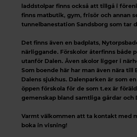
laddstolpar finns också att tillgå i fö
finns matbutik, gym, frisör och annan s
tunnelbanestation Sandsborg som tar dig
Det finns även en badplats, Nytorpsba
närliggande. Förskolor återfinns både 
utanför Dalen. Även skolor ligger i n
Som boende här har man även nära till 
Dalens sjukhus. Dalenparken är som en s
öppen förskola för de som t.ex är föräld
gemenskap bland samtliga gårdar och Dal
Varmt välkommen att ta kontakt med mä
boka in visning!