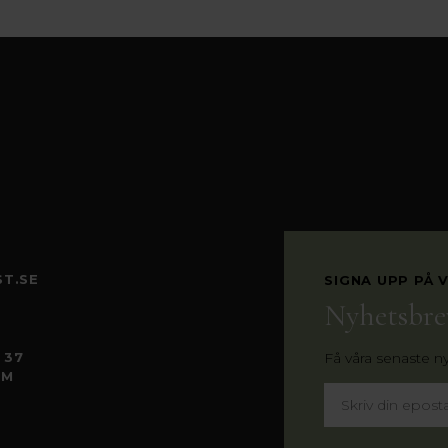
T.SE
SIGNA UPP PÅ 
Nyhetsbre
 37
Få våra senaste nyh
LM