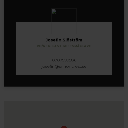
Josefin Sjöström
VD/REG. FASTIGHETSMÄKLARE
0707999586
josefin@simoncrest.se