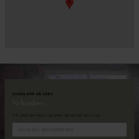
SIGNA UPP PÅ VÅRT
Nyhetsbrev
Få våra senaste nyheter direkt till din mail.