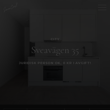
CITY
Sveavägen 35
JURIDISK PERSON OK, 0 KR I AVGIFT!