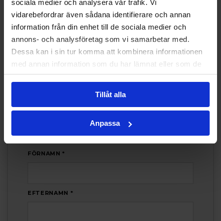
sociala medier och analysera vår trafik. Vi
vidarebefordrar även sådana identifierare och annan
information från din enhet till de sociala medier och
annons- och analysföretag som vi samarbetar med.
VISA FLER
Dessa kan i sin tur komma att kombinera informationen
med annan information som du har lämnat eller som de
har samlat in när du har använt deras tjänster.
Tillåt alla
INTRESSEANMÄLAN
Anpassa
Intresseanmälan
FÖRNAMN *
EFTERNAMN *