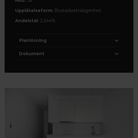
Hiss:
Ja
Upplåtelseform:
Bostadsrättslägenhet
Andelstal:
2.244%
Planlösning
Dokument