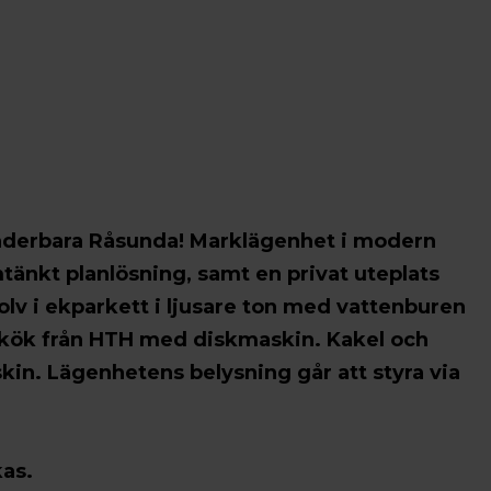
underbara Råsunda! Marklägenhet i modern
änkt planlösning, samt en privat uteplats
lv i ekparkett i ljusare ton med vattenburen
 kök från HTH med diskmaskin. Kakel och
skin. Lägenhetens belysning går att styra via
as.