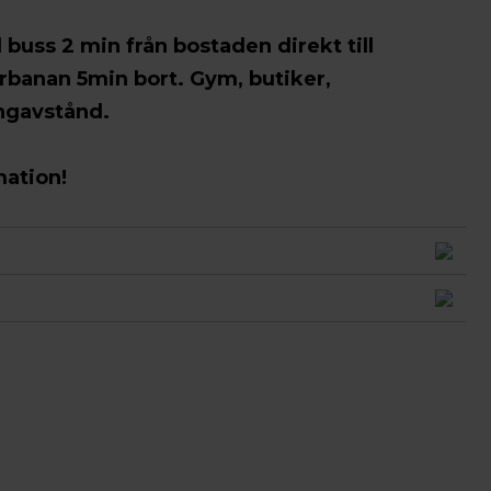
ss 2 min från bostaden direkt till
banan 5min bort. Gym, butiker,
ångavstånd.
mation!