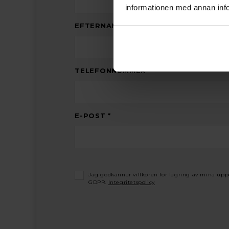
informationen med annan info
EFTERNAMN *
TELEFONNUMMER *
E-POST *
Jag godkännar villkoren för lagring av mina upp
GDPR.
Integritetspolicy