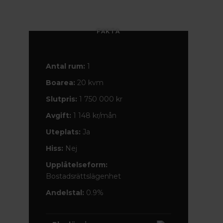
FAKTA
Antal rum:
1
Boarea:
20 kvm
Slutpris:
1 750 000 kr
Avgift:
1 148 kr/mån
Uteplats:
Ja
Hiss:
Nej
Upplåtelseform:
Bostadsrättslägenhet
Andelstal:
0.9%