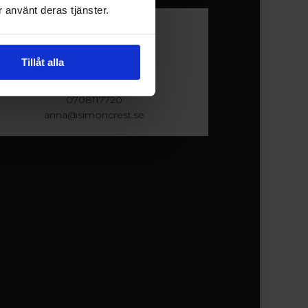
 använt deras tjänster.
Anna Zachrisson
Tillåt alla
REG. FASTIGHETSMÄKLARE
0708117720
anna@simoncrest.se