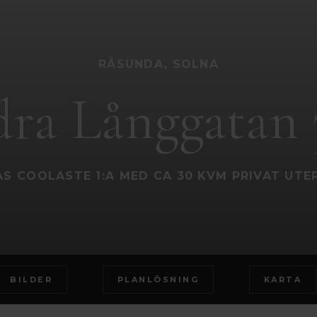
RÅSUNDA, SOLNA
dra Långgatan 
S COOLASTE 1:A MED CA 30 KVM PRIVAT UTE
BILDER
PLANLÖSNING
KARTA