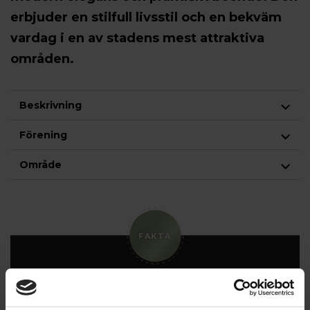
erbjuder en stilfull livsstil och en bekväm
vardag i en av stadens mest attraktiva
områden.
Beskrivning
Förening
Område
FAKTA
Antal rum:
1.5
Boarea:
36 kvm