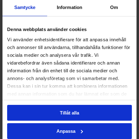
Samtycke
Information
Om
Slutpris:
4 500 000 kr
Avgift:
1 596 kr/mån
Denna webbplats använder cookies
Våning:
1 av
Vi använder enhetsidentifierare för att anpassa innehåll
Balkong:
Nej
och annonser till användarna, tillhandahålla funktioner för
Hiss:
Ja
sociala medier och analysera vår trafik. Vi
Upplåtelseform:
Lägenhet
vidarebefordrar även sådana identifierare och annan
Andelstal:
1.60189%
information från din enhet till de sociala medier och
annons- och analysföretag som vi samarbetar med.
Dessa kan i sin tur komma att kombinera informationen
Planlösning
med annan information som du har lämnat eller som de
har samlat in när du har använt deras tjänster.
Dokument
Tillåt alla
Anpassa