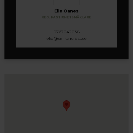
Elie Oanes
REG. FASTIGHETSMÄKLARE
0767042038
elie@simoncrest.se