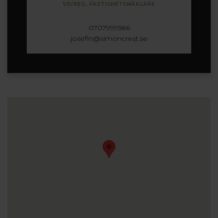
VD/REG. FASTIGHETSMÄKLARE
0707999586
josefin@simoncrest.se