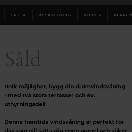
FAKTA
BESKRIVNING
BILDER
PLANL
Såld
Unik möjlighet, bygg din drömvindsvåning
- med två stora terrasser och ev.
uthyrningsdel!
Denna framtida vindsvåning är perfekt för
dig som vill sätta din egen prägel och söker