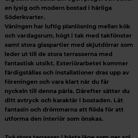
en lyxig och modern bostad i härliga
Söderkvarter.
Våningen har luftig planlösning mellan kök
och vardagsrum, högt i tak med takfönster
samt stora glaspartier med skjutdörrar som
leder ut till de stora terrasserna med
fantastisk utsikt. Exteriörarbetet kommer
färdigställas och installationer dras upp av
föreningen och vara klart när du får
nyckeln till denna pärla. Därefter sätter du
ditt avtryck och karaktär i bostaden. Låt
fantasin och drömmarna att flöda för att
utforma den interiör som önskas.
Två stora terrasser i bästa läge som ger sol