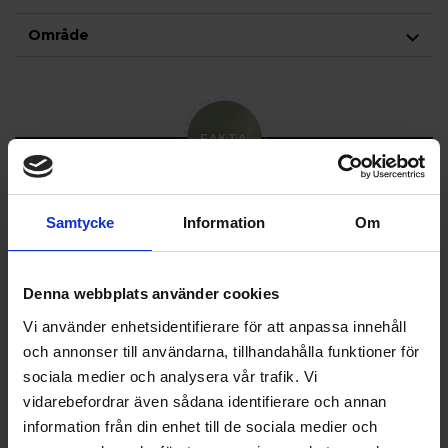
Område
FAKTA
Antal rum:
6
Samtycke
Information
Om
Boarea:
152 kvm
Avgift:
3 800 kr/mån
Denna webbplats använder cookies
Våning:
8 av 8
Vi använder enhetsidentifierare för att anpassa innehåll
Balkong:
Ja
och annonser till användarna, tillhandahålla funktioner för
Hiss:
Ja
sociala medier och analysera vår trafik. Vi
vidarebefordrar även sådana identifierare och annan
Upplåtelseform:
Lägenhet
information från din enhet till de sociala medier och
Andelstal:
6.92148%