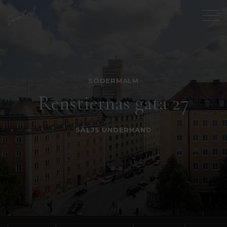
SÖDERMALM
Renstiernas gata 27
SÄLJS UNDERHAND