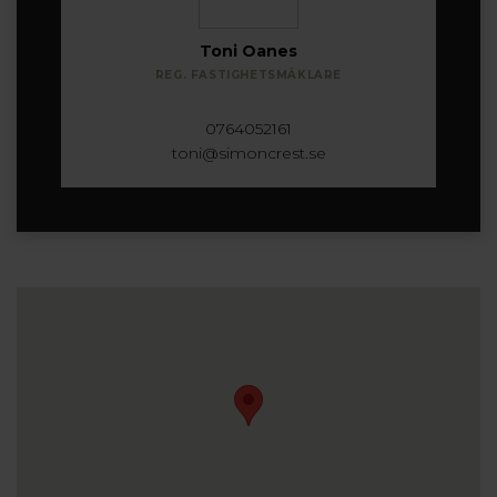
Toni Oanes
REG. FASTIGHETSMÄKLARE
0764052161
toni@simoncrest.se