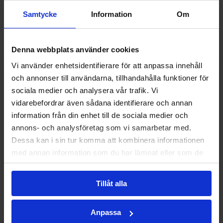
Samtycke
Information
Om
Denna webbplats använder cookies
INTRESSEANMÄLAN
Vi använder enhetsidentifierare för att anpassa innehåll
och annonser till användarna, tillhandahålla funktioner för
Intresseanmälan
sociala medier och analysera vår trafik. Vi
vidarebefordrar även sådana identifierare och annan
FÖRNAMN *
information från din enhet till de sociala medier och
annons- och analysföretag som vi samarbetar med.
Dessa kan i sin tur komma att kombinera informationen
EFTERNAMN *
med annan information som du har lämnat eller som de
har samlat in när du har använt deras tjänster.
Tillåt alla
TELEFONNUMMER *
Anpassa