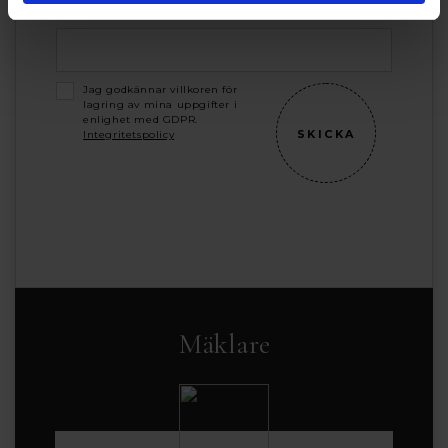
E-POST *
Jag godkännar villkoren för
lagring av mina uppgifter i
enlighet med GDPR.
Integritetspolicy
Mäklare