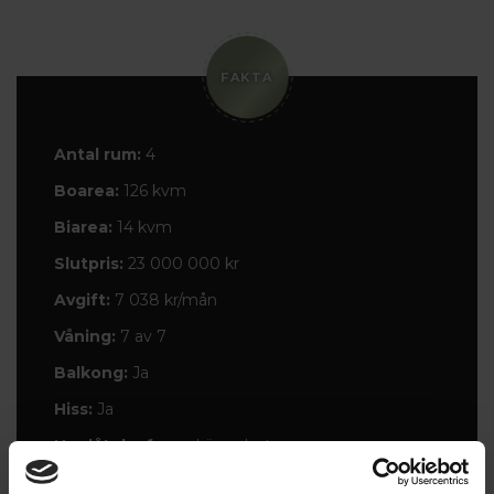
FAKTA
Antal rum:
4
Boarea:
126 kvm
Biarea:
14 kvm
Slutpris:
23 000 000 kr
Avgift:
7 038 kr/mån
Våning:
7 av 7
Balkong:
Ja
Hiss:
Ja
Upplåtelseform:
Lägenhet
Andelstal:
4.88%