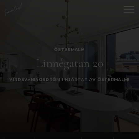
ÖSTERMALM
Linnégatan 20
VINDSVÅNINGSDRÖM I HJÄRTAT AV ÖSTERMALM!