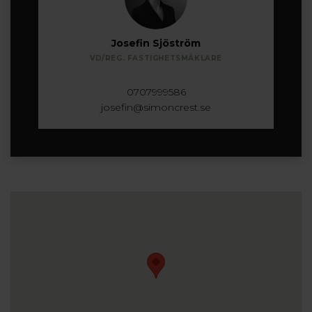
Josefin Sjöström
VD/REG. FASTIGHETSMÄKLARE
0707999586
josefin@simoncrest.se