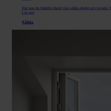
Här kan du bläddra bland våra sålda objekt och projekt. F
Läs mer
Sålda