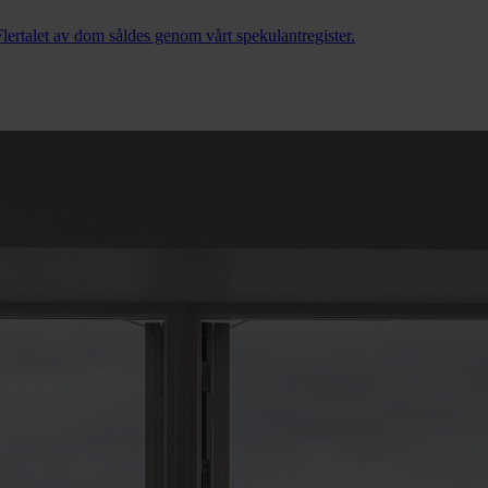
lertalet av dom såldes genom vårt spekulantregister.