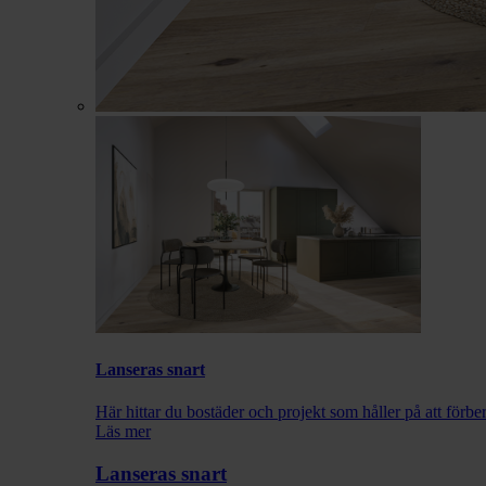
Lanseras snart
Här hittar du bostäder och projekt som håller på att förbe
Läs mer
Lanseras snart