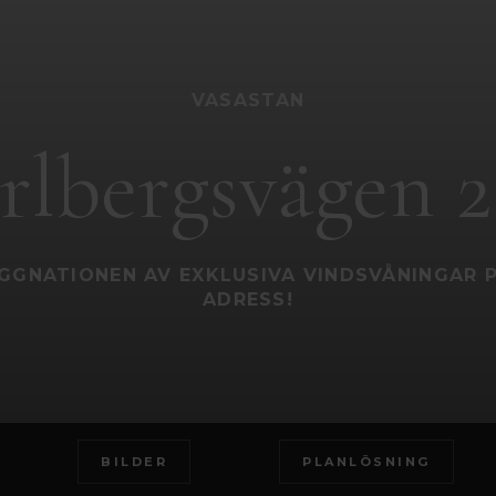
VASASTAN
rlbergsvägen 
GGNATIONEN AV EXKLUSIVA VINDSVÅNINGAR 
ADRESS!
BILDER
PLANLÖSNING