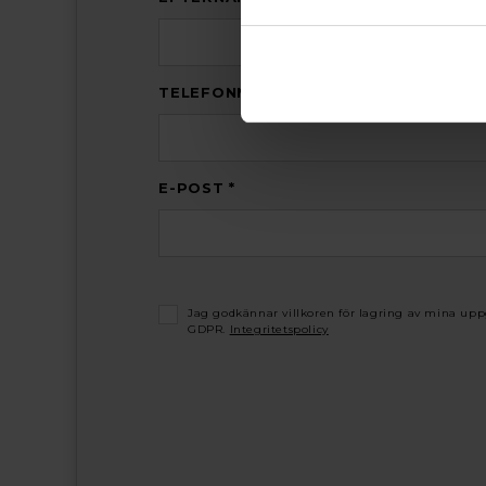
TELEFONNUMMER *
E-POST *
Jag godkännar villkoren för lagring av mina upp
GDPR.
Integritetspolicy