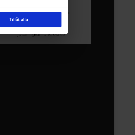
Josefin Sjöström
VD/REG. FASTIGHETSMÄKLARE
Tillåt alla
0707999586
josefin@simoncrest.se