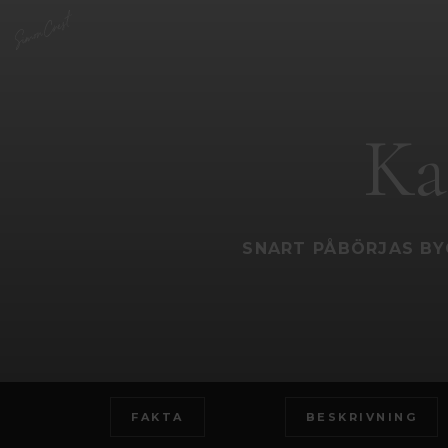
Ka
SNART PÅBÖRJAS BY
FAKTA
BESKRIVNING