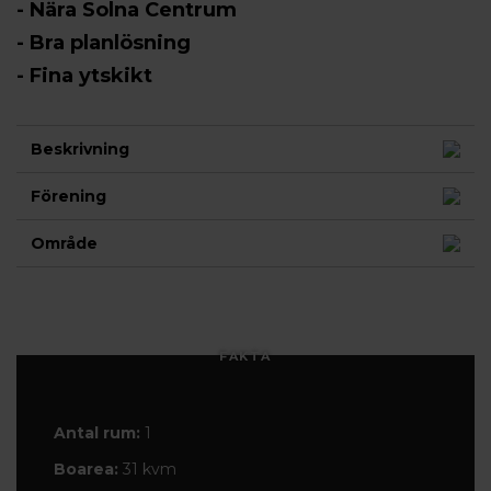
- Nära Solna Centrum
- Bra planlösning
- Fina ytskikt
Beskrivning
Förening
Område
FAKTA
Antal rum:
1
Boarea:
31 kvm