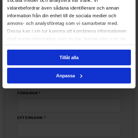
sociala medier och analysera vår trafik. Vi
vidarebefordrar även sådana identifierare och annan
information från din enhet till de sociala medier och
annons- och analysföretag som vi samarbetar med.
VISA FLER
Dessa kan i sin tur komma att kombinera informationen
med annan information som du har lämnat eller som de
har samlat in när du har använt deras tjänster.
Tillåt alla
INTRESSEANMÄLAN
Anpassa
Intresseanmälan
FÖRNAMN *
EFTERNAMN *