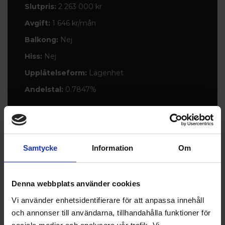
Slutpris:
2 263 000 kr
Avgift:
1 646 kr/mån
Balkong:
Nej
Hiss:
Nej
Upplåtelseform:
Lägenhet
Andelstal:
0.7847%
Planlösning
Samtycke
Information
Om
Denna webbplats använder cookies
Vi använder enhetsidentifierare för att anpassa innehåll
och annonser till användarna, tillhandahålla funktioner för