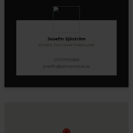
Josefin Sjöström
VD/REG. FASTIGHETSMÄKLARE
0707999586
josefin@simoncrest.se