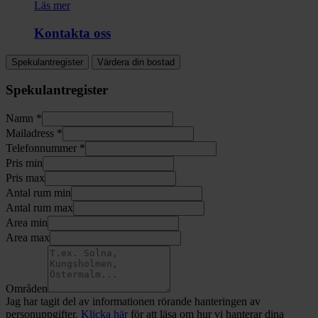
Läs mer
Kontakta oss
Spekulantregister
Värdera din bostad
Spekulantregister
Namn *
Mailadress *
Telefonnummer *
Pris min
Pris max
Antal rum min
Antal rum max
Area min
Area max
Områden
Jag har tagit del av informationen rörande hanteringen av
personuppgifter.
Klicka här
för att läsa om hur vi hanterar dina