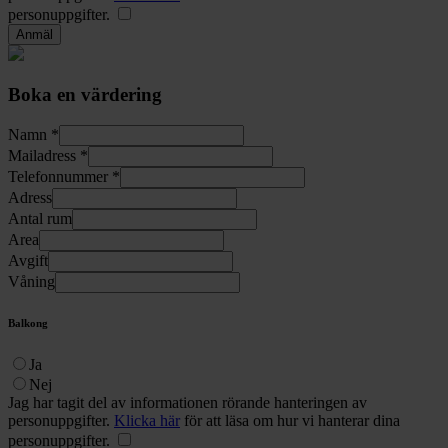
personuppgifter.
Boka en värdering
Namn *
Mailadress *
Telefonnummer *
Adress
Antal rum
Area
Avgift
Våning
Balkong
Ja
Nej
Jag har tagit del av informationen rörande hanteringen av
personuppgifter.
Klicka här
för att läsa om hur vi hanterar dina
personuppgifter.