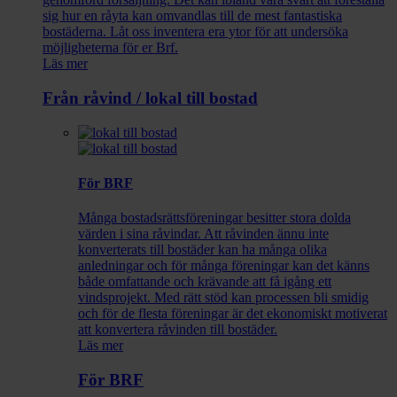
sig hur en råyta kan omvandlas till de mest fantastiska
bostäderna. Låt oss inventera era ytor för att undersöka
möjligheterna för er Brf.
Läs mer
Från råvind / lokal till bostad
För BRF
Många bostadsrättsföreningar besitter stora dolda
värden i sina råvindar. Att råvinden ännu inte
konverterats till bostäder kan ha många olika
anledningar och för många föreningar kan det känns
både omfattande och krävande att få igång ett
vindsprojekt. Med rätt stöd kan processen bli smidig
och för de flesta föreningar är det ekonomiskt motiverat
att konvertera råvinden till bostäder.
Läs mer
För BRF