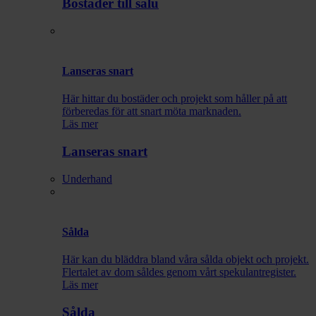
Bostäder till salu
Lanseras snart
Här hittar du bostäder och projekt som håller på att
förberedas för att snart möta marknaden.
Läs mer
Lanseras snart
Underhand
Sålda
Här kan du bläddra bland våra sålda objekt och projekt.
Flertalet av dom såldes genom vårt spekulantregister.
Läs mer
Sålda