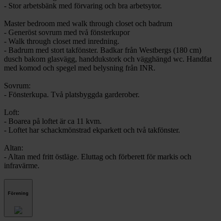
- Stor arbetsbänk med förvaring och bra arbetsytor.
Master bedroom med walk through closet och badrum
- Generöst sovrum med två fönsterkupor
- Walk through closet med inredning.
- Badrum med stort takfönster. Badkar från Westbergs (180 cm)
dusch bakom glasvägg, handdukstork och vägghängd wc. Handfat
med komod och spegel med belysning från INR.
Sovrum:
- Fönsterkupa. Två platsbyggda garderober.
Loft:
- Boarea på loftet är ca 11 kvm.
- Loftet har schackmönstrad ekparkett och två takfönster.
Altan:
- Altan med fritt östläge. Eluttag och förberett för markis och
infravärme.
Förening