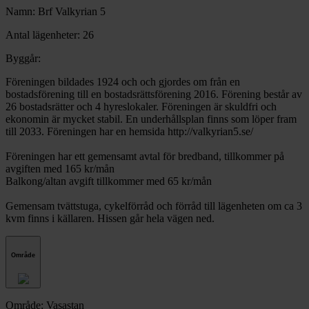
Namn: Brf Valkyrian 5
Antal lägenheter: 26
Byggår:
Föreningen bildades 1924 och och gjordes om från en
bostadsförening till en bostadsrättsförening 2016. Förening består av
26 bostadsrätter och 4 hyreslokaler. Föreningen är skuldfri och
ekonomin är mycket stabil. En underhållsplan finns som löper fram
till 2033. Föreningen har en hemsida http://valkyrian5.se/
Föreningen har ett gemensamt avtal för bredband, tillkommer på
avgiften med 165 kr/mån
Balkong/altan avgift tillkommer med 65 kr/mån
Gemensam tvättstuga, cykelförråd och förråd till lägenheten om ca 3
kvm finns i källaren. Hissen går hela vägen ned.
Område
Område: Vasastan