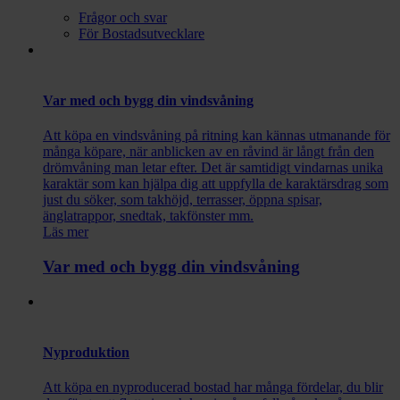
Frågor och svar
För Bostadsutvecklare
Var med och bygg din vindsvåning
Att köpa en vindsvåning på ritning kan kännas utmanande för
många köpare, när anblicken av en råvind är långt från den
drömvåning man letar efter. Det är samtidigt vindarnas unika
karaktär som kan hjälpa dig att uppfylla de karaktärsdrag som
just du söker, som takhöjd, terrasser, öppna spisar,
änglatrappor, snedtak, takfönster mm.
Läs mer
Var med och bygg din vindsvåning
Nyproduktion
Att köpa en nyproducerad bostad har många fördelar, du blir