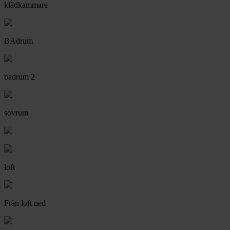
klädkammare
BAdrum
badrum 2
sovrum
loft
Från loft ned