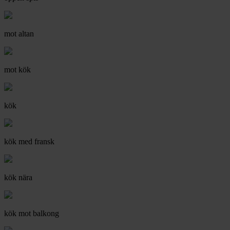
mot altan
mot kök
kök
kök med fransk
kök nära
kök mot balkong