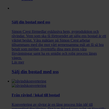
Sälj din bostad med oss
Simon Crest förmedlar exklusiva hem, nyproduktion och
råvindar. Vem som ska få förtroendet att sälja ens bostad är ett
viktigt beslut. Våra mäklare på Simon Crest arbetar
tillsammans med dig mot vårt gemensamma mål att få så bra
betalt som möjligt, överträffa dina men även våra
förväntningar samt ha en smidig och rolig process längs
vägen.
Läs mer
Sälj din bostad med oss
Från råvind / lokal till bostad
Konvertering av råytor är en lång process från idé till
genomförd försäljning. Det kan ibland vara svårt att föreställa