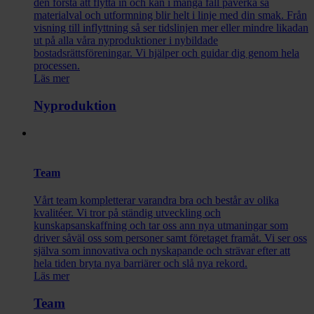
den första att flytta in och kan i många fall påverka så
materialval och utformning blir helt i linje med din smak. Från
visning till inflyttning så ser tidslinjen mer eller mindre likadan
ut på alla våra nyproduktioner i nybildade
bostadsrättsföreningar. Vi hjälper och guidar dig genom hela
processen.
Läs mer
Nyproduktion
Team
Vårt team kompletterar varandra bra och består av olika
kvalitéer. Vi tror på ständig utveckling och
kunskapsanskaffning och tar oss ann nya utmaningar som
driver såväl oss som personer samt företaget framåt. Vi ser oss
själva som innovativa och nyskapande och strävar efter att
hela tiden bryta nya barriärer och slå nya rekord.
Läs mer
Team