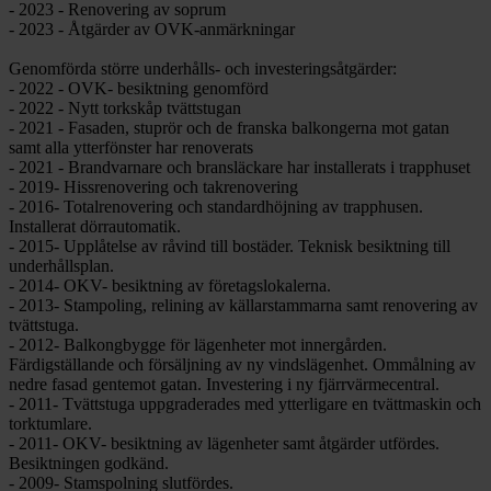
- 2023 - Renovering av soprum
- 2023 - Åtgärder av OVK-anmärkningar
Genomförda större underhålls- och investeringsåtgärder:
- 2022 - OVK- besiktning genomförd
- 2022 - Nytt torkskåp tvättstugan
- 2021 - Fasaden, stuprör och de franska balkongerna mot gatan
samt alla ytterfönster har renoverats
- 2021 - Brandvarnare och bransläckare har installerats i trapphuset
- 2019- Hissrenovering och takrenovering
- 2016- Totalrenovering och standardhöjning av trapphusen.
Installerat dörrautomatik.
- 2015- Upplåtelse av råvind till bostäder. Teknisk besiktning till
underhållsplan.
- 2014- OKV- besiktning av företagslokalerna.
- 2013- Stampoling, relining av källarstammarna samt renovering av
tvättstuga.
- 2012- Balkongbygge för lägenheter mot innergården.
Färdigställande och försäljning av ny vindslägenhet. Ommålning av
nedre fasad gentemot gatan. Investering i ny fjärrvärmecentral.
- 2011- Tvättstuga uppgraderades med ytterligare en tvättmaskin och
torktumlare.
- 2011- OKV- besiktning av lägenheter samt åtgärder utfördes.
Besiktningen godkänd.
- 2009- Stamspolning slutfördes.