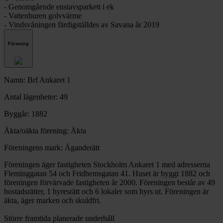
- Genomgående enstavsparkett i ek
- Vattenburen golvvärme
- Vindsvåningen färdigställdes av Savana år 2019
Förening
Namn: Brf Ankaret 1
Antal lägenheter: 49
Byggår: 1882
Äkta/oäkta förening: Äkta
Föreningens mark: Äganderätt
Föreningen äger fastigheten Stockholm Ankaret 1 med adresserna
Fleminggatan 54 och Fridhemsgatan 41. Huset är byggt 1882 och
föreningen förvärvade fastigheten år 2000. Föreningen består av 49
bostadsrätter, 1 hyresrätt och 6 lokaler som hyrs ut. Föreningen är
äkta, äger marken och skuldfri.
Större framtida planerade underhåll