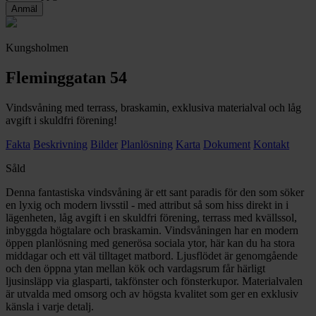
Kungsholmen
Fleminggatan 54
Vindsvåning med terrass, braskamin, exklusiva materialval och låg
avgift i skuldfri förening!
Fakta
Beskrivning
Bilder
Planlösning
Karta
Dokument
Kontakt
Såld
Denna fantastiska vindsvåning är ett sant paradis för den som söker
en lyxig och modern livsstil - med attribut så som hiss direkt in i
lägenheten, låg avgift i en skuldfri förening, terrass med kvällssol,
inbyggda högtalare och braskamin. Vindsvåningen har en modern
öppen planlösning med generösa sociala ytor, här kan du ha stora
middagar och ett väl tilltaget matbord. Ljusflödet är genomgående
och den öppna ytan mellan kök och vardagsrum får härligt
ljusinsläpp via glasparti, takfönster och fönsterkupor. Materialvalen
är utvalda med omsorg och av högsta kvalitet som ger en exklusiv
känsla i varje detalj.