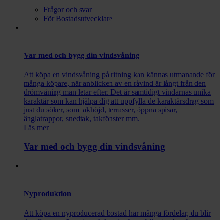
Frågor och svar
För Bostadsutvecklare
Var med och bygg din vindsvåning
Att köpa en vindsvåning på ritning kan kännas utmanande för
många köpare, när anblicken av en råvind är långt från den
drömvåning man letar efter. Det är samtidigt vindarnas unika
karaktär som kan hjälpa dig att uppfylla de karaktärsdrag som
just du söker, som takhöjd, terrasser, öppna spisar,
änglatrappor, snedtak, takfönster mm.
Läs mer
Var med och bygg din vindsvåning
Nyproduktion
Att köpa en nyproducerad bostad har många fördelar, du blir