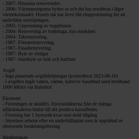
- 2007- Hissarna renoverades.
- 2006- Värmepumparna byttes ut och det har resulterat i lägre
värmekostnader. Husets tak har även fått eluppvärmning för att
underlätta snöröjningen.
- 2005- Upprustning av trapphusen.
- 2004- Renovering av tvättstuga, nya maskiner.
- 2004- Takrenovering.
- 1987- Fönsterrenovering.
- 1987- Fasadrenovering.
- 1987- Byte av elstigar
- 1987- Stambyte av kök och badrum
Avgift
- Inga planerade avgiftshöjningar (kontrollerat 2023-08-16)
- I avgiften ingår vatten, värme, kabel-tv basutbud samt bredband
1000 Mbit/s via Bahnhof
Ekonomi
- Föreningen är skuldfri. Hyresintäkterna från de många
affärslokalerna bidrar till det positiva kassaflödet.
- Förening har 1 hyresrätt kvar som dold tillgång
- Styrelsen arbetar efter en underhållsplan som är upprättad av
oberoende besiktningsföretag
Medlemskap