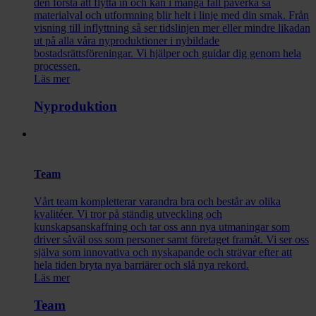
den första att flytta in och kan i många fall påverka så
materialval och utformning blir helt i linje med din smak. Från
visning till inflyttning så ser tidslinjen mer eller mindre likadan
ut på alla våra nyproduktioner i nybildade
bostadsrättsföreningar. Vi hjälper och guidar dig genom hela
processen.
Läs mer
Nyproduktion
Team
Vårt team kompletterar varandra bra och består av olika
kvalitéer. Vi tror på ständig utveckling och
kunskapsanskaffning och tar oss ann nya utmaningar som
driver såväl oss som personer samt företaget framåt. Vi ser oss
själva som innovativa och nyskapande och strävar efter att
hela tiden bryta nya barriärer och slå nya rekord.
Läs mer
Team