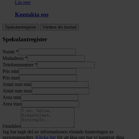
Läs mer
Kontakta oss
Spekulantregister
Värdera din bostad
Spekulantregister
Namn *
Mailadress *
Telefonnummer *
Pris min
Pris max
Antal rum min
Antal rum max
Area min
Area max
Områden
Jag har tagit del av informationen rörande hanteringen av
personuppgifter.
Klicka här
för att läsa om hur vi hanterar dina