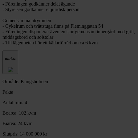
- Föreningen godkänner delat ägande
- Styrelsen godkänner ej juridisk person
Gemensamma utrymmen
- Cykelrum och tvättstuga finns på Fleminggatan 54
- Föreningen disponerar även en stor gemensam innergård med grill,
middagsbord och solstolar
- Till lägenheten hör ett källarförråd om ca 6 kvm
Område
Område: Kungsholmen
Fakta
Antal rum:
4
Boarea:
102 kvm
Biarea:
24 kvm
Slutpris:
14 000 000 kr