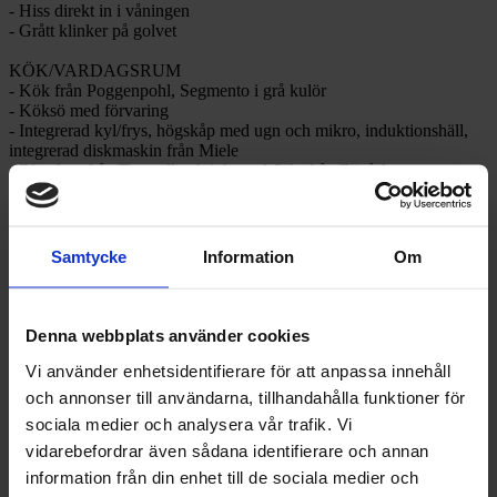
- Hiss direkt in i våningen
- Grått klinker på golvet
KÖK/VARDAGSRUM
- Kök från Poggenpohl, Segmento i grå kulör
- Köksö med förvaring
- Integrerad kyl/frys, högskåp med ugn och mikro, induktionshäll,
integrerad diskmaskin från Miele
- Blandare från Tapwell och inbyggd fläkt från Fjäråskupan
- Genomgående ljusinsläpp från tre takfönster, två fönsterkupor samt
stort glasparti mot terrassen
- Vardagsrum med plats för generös möblering
- Braskamin och inbyggda högtalare
Samtycke
Information
Om
TERRASS
- Stort glasparti
- Belägen i väst samt norr
Denna webbplats använder cookies
- Klinker i grå kulör
- El framdraget för markis och infravärme
Vi använder enhetsidentifierare för att anpassa innehåll
och annonser till användarna, tillhandahålla funktioner för
MASTER BEDROOM
sociala medier och analysera vår trafik. Vi
- Garderobsvägg
- Förvaring i kattvind
vidarebefordrar även sådana identifierare och annan
- Plats för dubbelsäng
information från din enhet till de sociala medier och
- Inbyggd högtalare