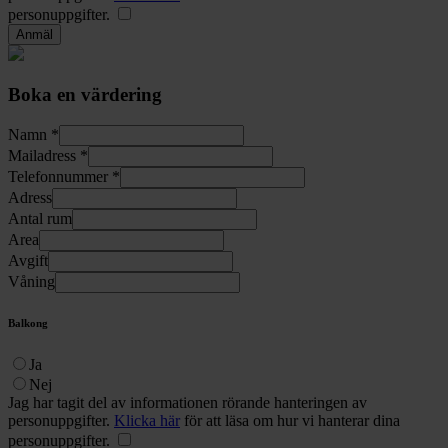
personuppgifter.
Boka en värdering
Namn *
Mailadress *
Telefonnummer *
Adress
Antal rum
Area
Avgift
Våning
Balkong
Ja
Nej
Jag har tagit del av informationen rörande hanteringen av
personuppgifter.
Klicka här
för att läsa om hur vi hanterar dina
personuppgifter.