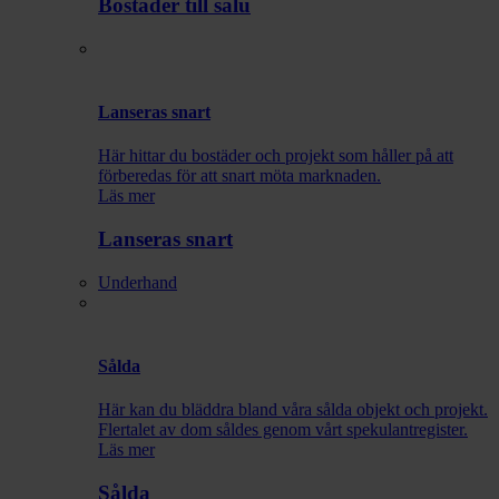
Bostäder till salu
Lanseras snart
Här hittar du bostäder och projekt som håller på att
förberedas för att snart möta marknaden.
Läs mer
Lanseras snart
Underhand
Sålda
Här kan du bläddra bland våra sålda objekt och projekt.
Flertalet av dom såldes genom vårt spekulantregister.
Läs mer
Sålda