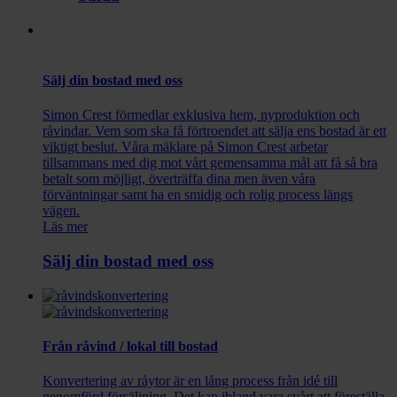
Sälj din bostad med oss
Simon Crest förmedlar exklusiva hem, nyproduktion och
råvindar. Vem som ska få förtroendet att sälja ens bostad är ett
viktigt beslut. Våra mäklare på Simon Crest arbetar
tillsammans med dig mot vårt gemensamma mål att få så bra
betalt som möjligt, överträffa dina men även våra
förväntningar samt ha en smidig och rolig process längs
vägen.
Läs mer
Sälj din bostad med oss
Från råvind / lokal till bostad
Konvertering av råytor är en lång process från idé till
genomförd försäljning. Det kan ibland vara svårt att föreställa