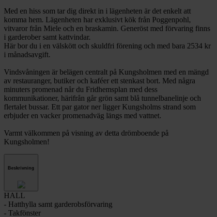
Med en hiss som tar dig direkt in i lägenheten är det enkelt att
komma hem. Lägenheten har exklusivt kök från Poggenpohl,
vitvaror från Miele och en braskamin. Generöst med förvaring finns
i garderober samt kattvindar.
Här bor du i en välskött och skuldfri förening och med bara 2534 kr
i månadsavgift.
Vindsvåningen är belägen centralt på Kungsholmen med en mängd
av restauranger, butiker och kaféer ett stenkast bort. Med några
minuters promenad når du Fridhemsplan med dess
kommunikationer, härifrån går grön samt blå tunnelbanelinje och
flertalet bussar. Ett par gator ner ligger Kungsholms strand som
erbjuder en vacker promenadväg längs med vattnet.
Varmt välkommen på visning av detta drömboende på
Kungsholmen!
Beskrivning
HALL
- Hatthylla samt garderobsförvaring
- Takfönster