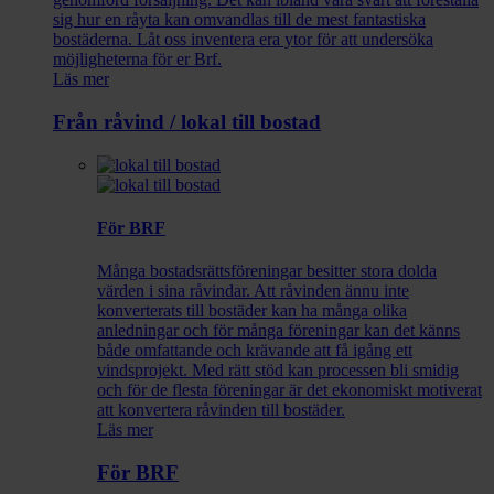
sig hur en råyta kan omvandlas till de mest fantastiska
bostäderna. Låt oss inventera era ytor för att undersöka
möjligheterna för er Brf.
Läs mer
Från råvind / lokal till bostad
För BRF
Många bostadsrättsföreningar besitter stora dolda
värden i sina råvindar. Att råvinden ännu inte
konverterats till bostäder kan ha många olika
anledningar och för många föreningar kan det känns
både omfattande och krävande att få igång ett
vindsprojekt. Med rätt stöd kan processen bli smidig
och för de flesta föreningar är det ekonomiskt motiverat
att konvertera råvinden till bostäder.
Läs mer
För BRF