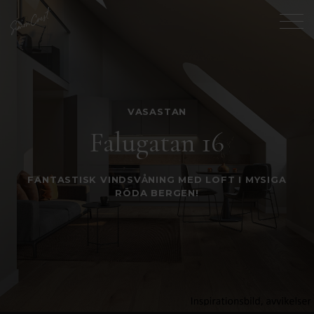
VASASTAN
Falugatan 16
FANTASTISK VINDSVÅNING MED LOFT I MYSIGA
RÖDA BERGEN!