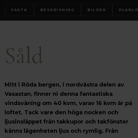
FAKTA
BESKRIVNING
BILDER
PLANL
Såld
Mitt i Röda bergen, i nordvästra delen av
Vasastan, finner ni denna fantastiska
vindsvåning om 40 kvm, varav 16 kvm är på
loftet. Tack vare den höga nocken och
ljusinsläppet från takkupor och takfönster
känns lägenheten ljus och rymlig. Från