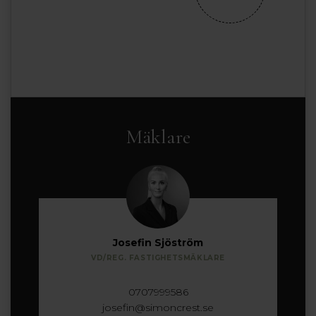
Mäklare
Josefin Sjöström
VD/REG. FASTIGHETSMÄKLARE
0707999586
josefin@simoncrest.se