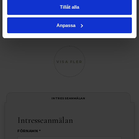
Tillåt alla
Anpassa
Köket ej helt färdigställt, ska sättas upp stänkskydd
VISA FLER
INTRESSEANMÄLAN
Intresseanmälan
FÖRNAMN *