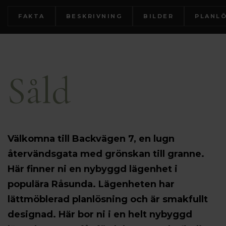
FAKTA
BESKRIVNING
BILDER
PLANL
Såld
Välkomna till Backvägen 7, en lugn
återvändsgata med grönskan till granne.
Här finner ni en nybyggd lägenhet i
populära Råsunda. Lägenheten har
lättmöblerad planlösning och är smakfullt
designad. Här bor ni i en helt nybyggd