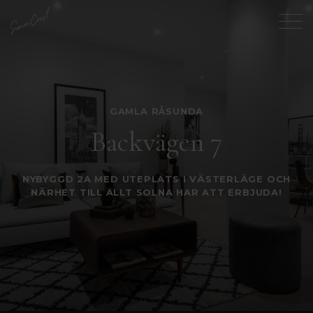
GAMLA RÅSUNDA
Backvägen 7
NYBYGGD 2A MED UTEPLATS I VÄSTERLÄGE OCH
NÄRHET TILL ALLT SOLNA HAR ATT ERBJUDA!