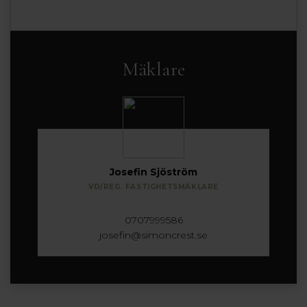
Mäklare
Josefin Sjöström
VD/REG. FASTIGHETSMÄKLARE
0707999586
josefin@simoncrest.se