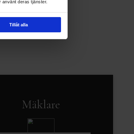
 använt deras tjänster.
Tillåt alla
Mäklare