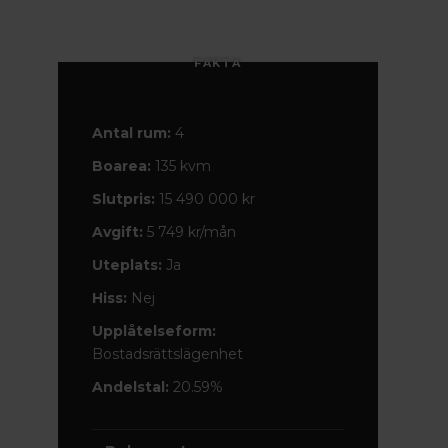
FAKTA
Antal rum:
4
Boarea:
135 kvm
Slutpris:
15 490 000 kr
Avgift:
5 749 kr/mån
Uteplats:
Ja
Hiss:
Nej
Upplåtelseform:
Bostadsrättslägenhet
Andelstal:
20.59%