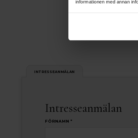
informationen med annan info
INTRESSEANMÄLAN
Intresseanmälan
FÖRNAMN *