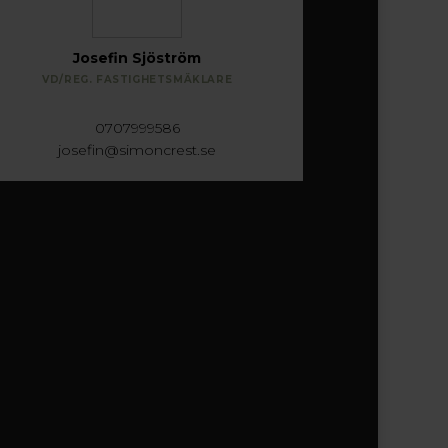
Josefin Sjöström
VD/REG. FASTIGHETSMÄKLARE
0707999586
josefin@simoncrest.se