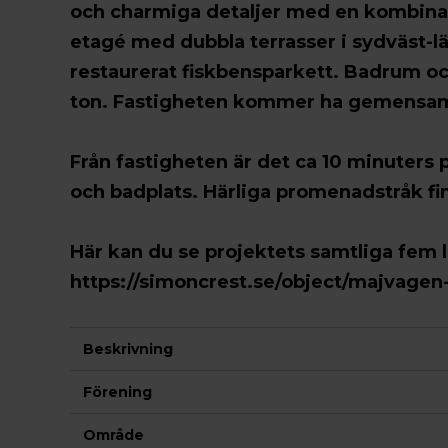
och charmiga detaljer med en kombinat
etagé med dubbla terrasser i sydväst-l
restaurerat fiskbensparkett. Badrum och
ton. Fastigheten kommer ha gemensam
Från fastigheten är det ca 10 minuters 
och badplats. Härliga promenadstråk fi
Här kan du se projektets samtliga fem 
https://simoncrest.se/object/majvagen
Beskrivning
Förening
Område