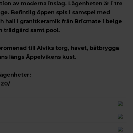
ion av moderna inslag. Lägenheten är i tre
äge. Befintlig öppen spis i samspel med
 hall i granitkeramik från Bricmate i beige
 trädgård samt pool.
promenad till Alviks torg, havet, båtbrygga
nns längs Äppelvikens kust.
lägenheter:
-20/