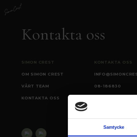
Kontakta oss
SIMON CREST
KONTAKTA OSS
OM SIMON CREST
INFO@SIMONCRES
VÅRT TEAM
08-186830
KONTAKTA OSS
UPPLANDSGATAN
113 28 STOCKHO
Samtycke