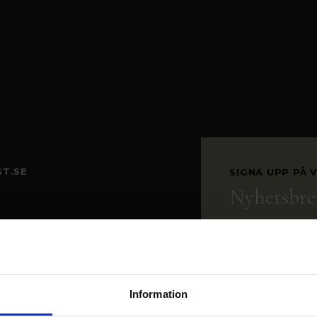
T.SE
SIGNA UPP PÅ 
Nyhetsbre
 37
Få våra senaste nyh
LM
Information