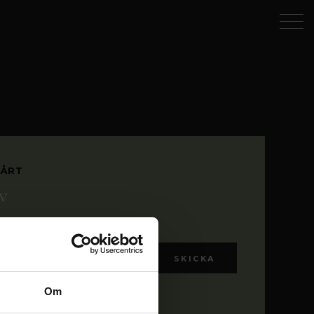
VÅRT
v
eter direkt till din mail.
Om